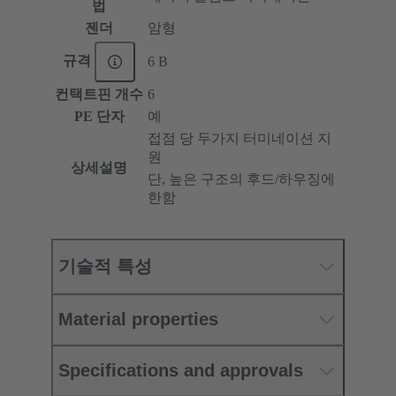
법
젠더
암형
규격
6 B
컨택트핀 개수
6
PE 단자
예
접점 당 두가지 터미네이션 지
원
상세설명
단, 높은 구조의 후드/하우징에
한함
기술적 특성
Material properties
Specifications and approvals