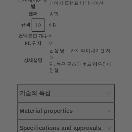
터미네이션 방
케이지 클램프 터미네이션
법
젠더
암형
규격
6 B
컨택트핀 개수
6
PE 단자
예
접점 당 두가지 터미네이션 지
원
상세설명
단, 높은 구조의 후드/하우징에
한함
기술적 특성
Material properties
Specifications and approvals