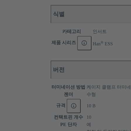
식별
카테고리
인서트
®
제품 시리즈
Han
ESS
버전
터미네이션 방법
케이지 클램프 터미
젠더
수형
규격
10 B
컨택트핀 개수
10
PE 단자
예