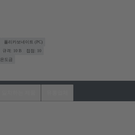
폴리카보네이트 (PC)
규격: 10 B
접점: 10
은도금
일치하는 제품
유통업체