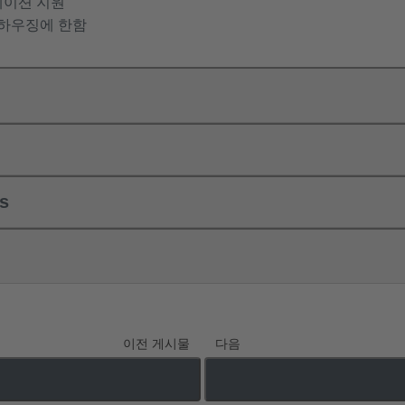
네이션 지원
/하우징에 한함
ls
이전 게시물
다음