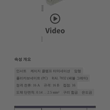
속성 개요
인서트
케이지 클램프 터미네이션
암형
폴리카보네이트 (PC)
RAL 7032 (페블 그레이)
정격 전류: ‌16 A
규격: 16 B
접점: 16
도체 단면적: 0.14 ... 2.5 mm²
구리 합금
은도금