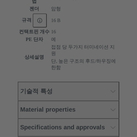
법
젠더
암형
규격
16 B
컨택트핀 개수
16
PE 단자
예
접점 당 두가지 터미네이션 지
원
상세설명
단, 높은 구조의 후드/하우징에
한함
기술적 특성
Material properties
Specifications and approvals