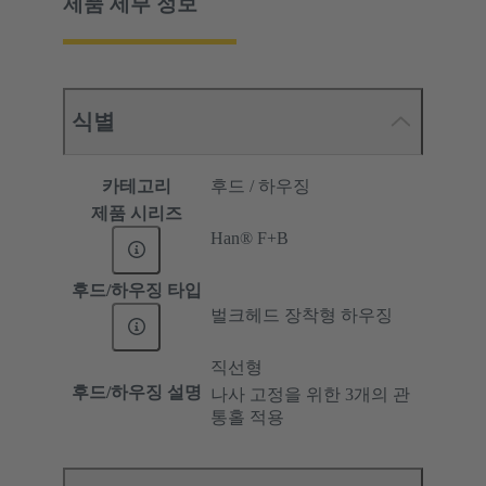
제품 세부 정보
식별
카테고리
후드 / 하우징
제품 시리즈
Han® F+B
후드/하우징 타입
벌크헤드 장착형 하우징
직선형
후드/하우징 설명
나사 고정을 위한 3개의 관
통홀 적용