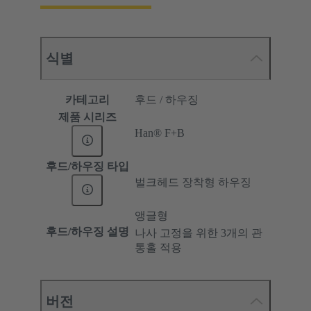
식별
카테고리
후드 / 하우징
제품 시리즈
Han® F+B
후드/하우징 타입
벌크헤드 장착형 하우징
앵글형
후드/하우징 설명
나사 고정을 위한 3개의 관
통홀 적용
버전