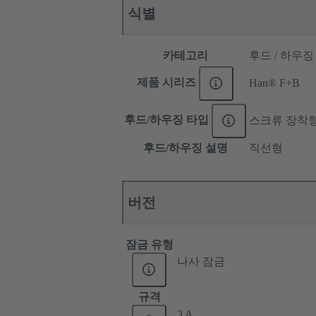
식별
카테고리
후드 / 하우징
제품 시리즈
Han® F+B
후드/하우징 타입
스크류 장착
후드/하우징 설명
직선형
버전
잠금 유형
나사 잠금
규격
3 A