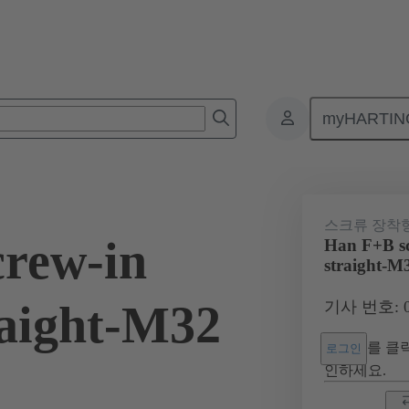
myHARTIN
 원형 커넥터
제품
후드 / 하우징
09 15 503 0102
스크류 장착
rew-in
Han F+B sc
straight-M
raight-M32
기사 번호: 09
를 클릭
로그인
인하세요.