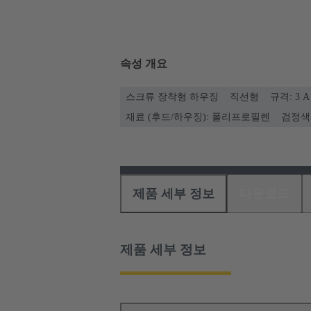
속성 개요
스크류 장착형 하우징
직선형
규격: 3 A
재료 (후드/하우징): 폴리프로필렌
검정색
제품 세부 정보
다운로드
제품 세부 정보