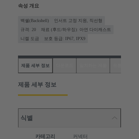
속성 개요
백쉘(Backshell)
인서트 고정 지원, 직선형
규격: 20
재료 (후드/하우징): 아연 다이캐스트
니켈 도금
보호 등급: IP67, IPX9
제품 세부 정보
다운로드
일치하는 제품
유통업체
제품 세부 정보
식별
카테고리
커넥터