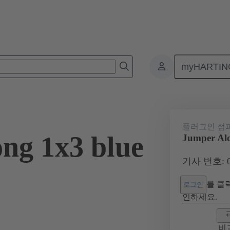
myHARTIN
커넥터
제품
액세서리
Han® ES Press 플러그인 점퍼
0
플러그인 점
ng 1x3 blue
Jumper Alo
기사 번호: 09
를 클릭
로그인
인하세요.
비