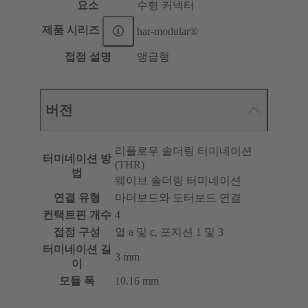
요소
수형 커넥터
제품 시리즈
har-modular®
접점 설명
앵글형
버전
리플로우 솔더링 터미네이션
터미네이션 방
(THR)
법
웨이브 솔더링 터미네이션
연결 유형
마더보드와 도터보드 연결
컨택트핀 개수
4
접점 구성
열 a 및 c, 포지션 1 및 3
터미네이션 길
3 mm
이
모듈 폭
10.16 mm