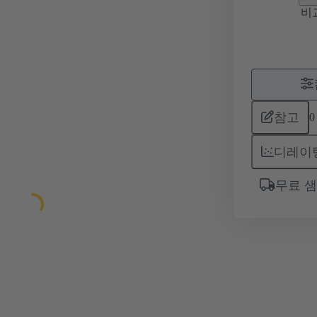
비
참고
0
디레이
무료 