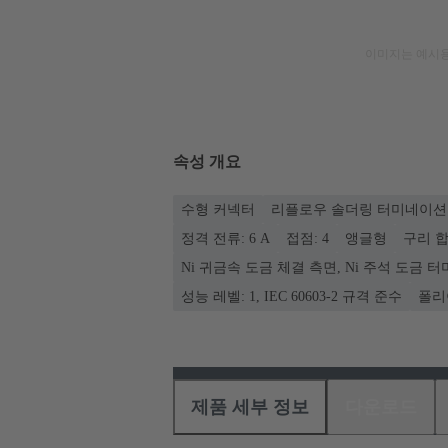
이미지는 예시용
속성 개요
수형 커넥터
리플로우 솔더링 터미네이션 
정격 전류: ‌6 A
접점: 4
앵글형
구리 
Ni 귀금속 도금 체결 측면, Ni 주석 도금
성능 레벨: 1, IEC 60603-2 규격 준수
폴리
제품 세부 정보
다운로드