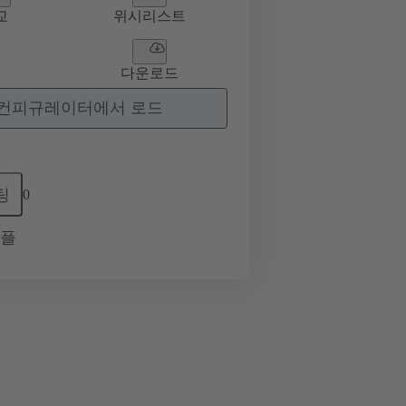
교
위시리스트
다운로드
컨피규레이터에서 로드
팅
0
샘플