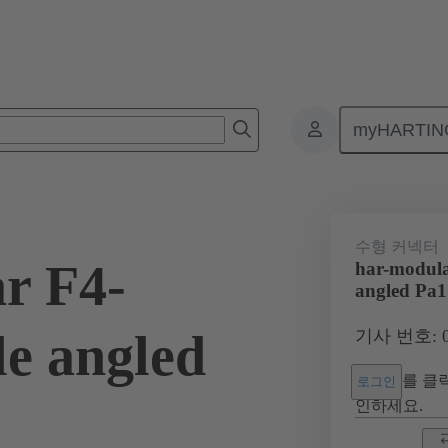
myHARTIN
넥터
보드 투 보드 커넥터
제품
마더보드와 도터보드 연결
수형 커넥터
r F4-
har-modula
angled Pa1
e angled
기사 번호: 02
를 클릭
로그인
인하세요.