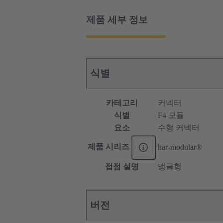
제품 세부 정보
식별
카테고리
커넥터
식별
F4 모듈
요소
수형 커넥터
제품 시리즈
har-modular®
접점 설명
앵글형
버전