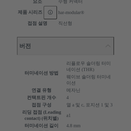
요소
수형 커넥터
제품 시리즈
har-modular®
접점 설명
직선형
버전
리플로우 솔더링 터미
네이션 (THR)
터미네이션 방법
웨이브 솔더링 터미네
이션
연결 유형
메자닌
컨택트핀 개수
4
접점 구성
열 a 및 c, 포지션 1 및 3
리딩 접점 (Leading
a1
contact) (위치별)
터미네이션 길이
4.8 mm