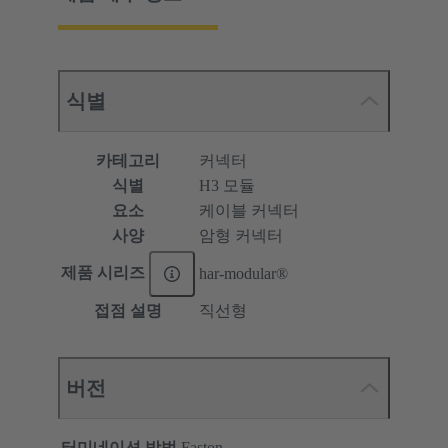
식별
카테고리
커넥터
식별
H3 모듈
요소
케이블 커넥터
사양
암형 커넥터
제품 시리즈
har-modular®
접점 설명
직선형
버전
터미네이션 방법
Faston