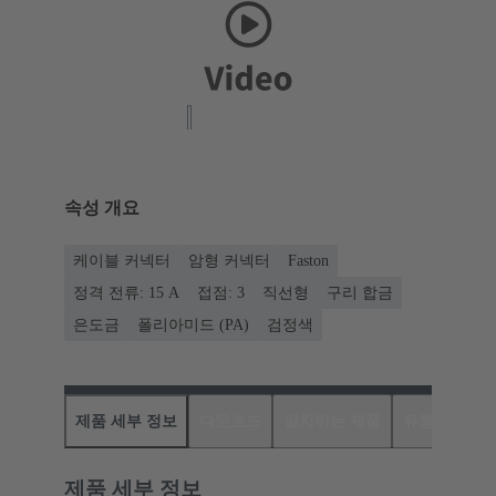
속성 개요
케이블 커넥터
암형 커넥터
Faston
정격 전류: ‌15 A
접점: 3
직선형
구리 합금
은도금
폴리아미드 (PA)
검정색
제품 세부 정보
다운로드
일치하는 제품
유통업체
제품 세부 정보