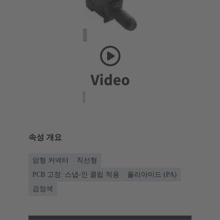
속성 개요
암형 커넥터
직선형
PCB 고정: 스냅-인 클립 적용
폴리아미드 (PA)
검정색