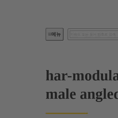
메뉴
디바이스 연결장치
PCB 커
har-modula
male angle