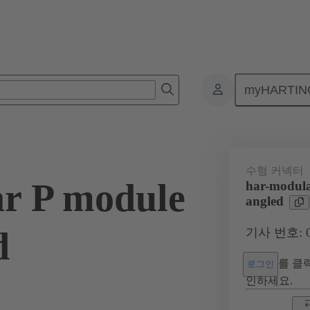
myHARTIN
넥터
보드 투 보드 커넥터
제품
마더보드와 도터보드 연결
수형 커넥터
r P module
har-modula
angled
d
기사 번호: 02
를 클릭
로그인
인하세요.