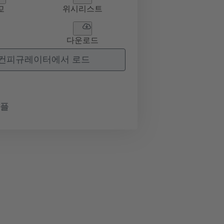
교
위시리스트
다운로드
컨피규레이터에서 로드
샘플