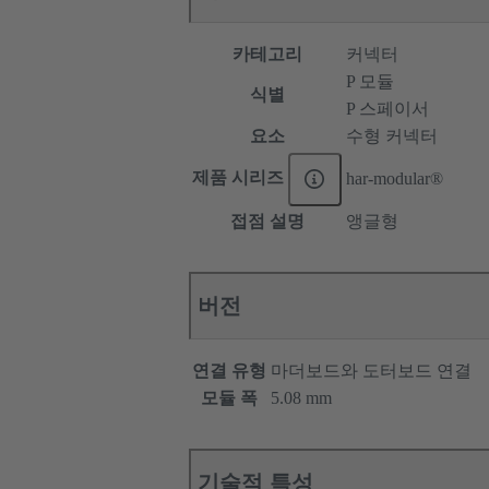
카테고리
커넥터
P 모듈
식별
P 스페이서
요소
수형 커넥터
제품 시리즈
har-modular®
접점 설명
앵글형
버전
연결 유형
마더보드와 도터보드 연결
모듈 폭
5.08 mm
기술적 특성