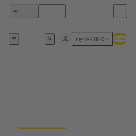
한국어
대한민국
홈
myHARTING
반도체 제조
선구적인 인터페이스의 개발은 HARTING 에
우연한 기회에 맡겨진 것은 아닙니다. 우리는 주
요 기술 트렌드를 위한 새로운 솔루션을 적극적
으로 파악하고 설계해 왔습니다. 이는 모든 고
객, 특히 끊임없이 혁신적인 기술을 찾는 반도체
기계 제조업체에게 도움이 됩니다.