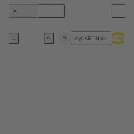
한국어
대한민국
홈
myHARTING
확장 가능한 모듈형 아
키텍처와 높은 생산성
의 열쇠
일부 기계 제조업체(OEM)와 운영자가 다른 제
조업체보다 더 성공적인 이유는 무엇일까요? 모
듈식 방식은 어떤 역할을 하며 올바른 인터페이
스가 중요한 이유는 무엇인가요? 세미나에서 이