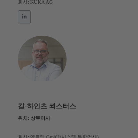
회사: KUKA AG
칼-하인츠 쾨스터스
위치: 상무이사
회사: 엘로텍 GmbH(시스템 통합업체)