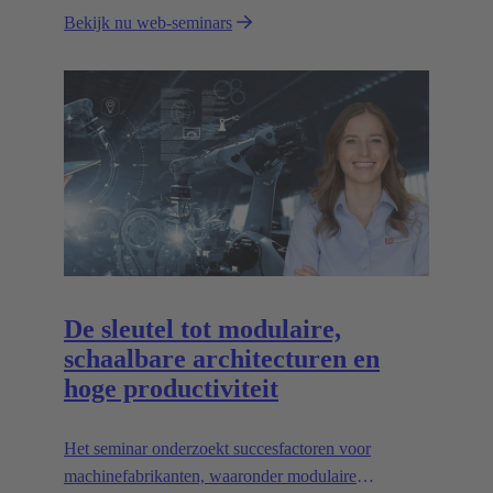
Bekijk nu web-seminars
De sleutel tot modulaire,
schaalbare architecturen en
hoge productiviteit
Het seminar onderzoekt succesfactoren voor
machinefabrikanten, waaronder modulaire