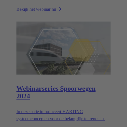
methoden, waardevolle interfaces en de rol van
Bekijk het webinar nu
digitale tweelingen.
Webinarseries Spoorwegen
2024
In deze serie introduceert HARTING
systeemconcepten voor de belangrijkste trends in de
spoorwegindustrie.