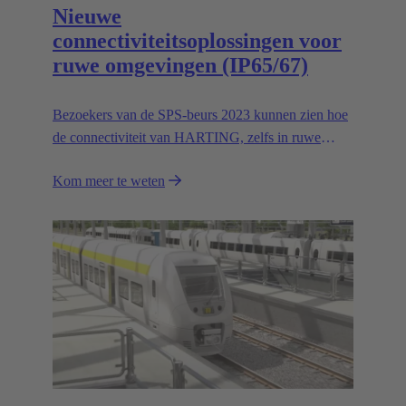
Nieuwe
connectiviteitsoplossingen voor
ruwe omgevingen (IP65/67)
Bezoekers van de SPS-beurs 2023 kunnen zien hoe
de connectiviteit van HARTING, zelfs in ruwe
omgevingen, gemakkelijk en veilig kan worden
Kom meer te weten
gebruikt. Naast de uitbreiding van de reeks
roestvrijstalen behuizingen in de Han-INOX®-serie
van HARTING, presenteert de Technology Group
de nieuwe IP65/67-variant van het Han®-dokframe
voor veilige verbindingen zonder visueel contact.
Het IP67-programma wordt afgerond met de nieuwe
IP67 SPE-ethernet-switch voor beveiligde
datatransmissie in ruwe omgevingen.