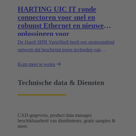
HARTING UIC IT ronde
connectoren voor snel en
robuust Ethernet en nieuwe
oplossingen voor
stroomvoorziening op treinen
De Han® HPR VarioShell heeft een gestroomlijnd
ontwerp dat beschermt tegen invloeden van
buitenaf, zoals vuil, ijs of water onder druk.
Kom meer te weten
Bovendien garandeert de IP69-beschermingsgraad
een veilig gebruik buitenshuis. Nieuwe varianten
verhogen de gebruiksflexibiliteit en openen nieuwe
Technische data & Diensten
mogelijkheden.
CAD-gegevens, product data manager,
beschikbaarheid van distributeurs, gratis samples &
meer.