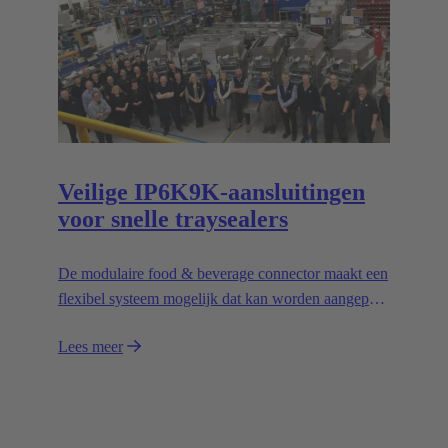
Veilige IP6K9K-aansluitingen
voor snelle traysealers
De modulaire food & beverage connector maakt een
flexibel systeem mogelijk dat kan worden aangepast
aan individuele toepassingen en het ontwerp van
Lees meer
modulaire machines vergemakkelijkt.