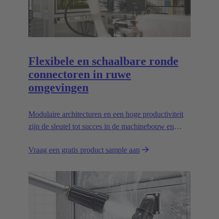
Flexibele en schaalbare ronde
connectoren in ruwe
omgevingen
Modulaire architecturen en een hoge productiviteit
zijn de sleutel tot succes in de machinebouw en
robotica. Flexibele en betrouwbare interfaces zijn
Vraag een gratis product sample aan
essentieel om de weg te effenen.