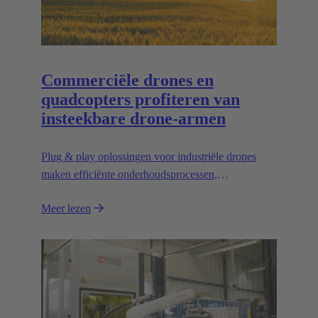
Commerciële drones en
quadcopters profiteren van
insteekbare drone-armen
Plug & play oplossingen voor industriële drones
maken efficiënte onderhoudsprocessen,
ruimtebesparend transport en hoge schaalbaarheid
Meer lezen
mogelijk, bijv. voor het vervoeren van zwaardere
ladingen.