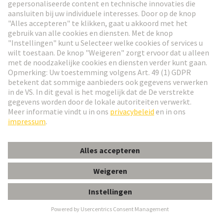
HARTING Nieuwsbrief
Ga naar registratie
Social Media
Nederlands
België