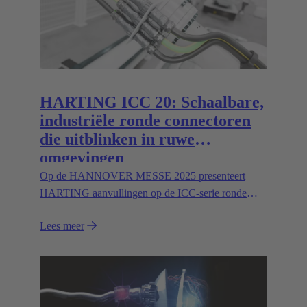
HARTING ICC 20: Schaalbare,
industriële ronde connectoren
die uitblinken in ruwe
omgevingen
Op de HANNOVER MESSE 2025 presenteert
HARTING aanvullingen op de ICC-serie ronde
connectoren maat 20, met hybride inzetstukken en
Lees meer
enkelpolige vermogensconnectoren tot 400 A/600
V.