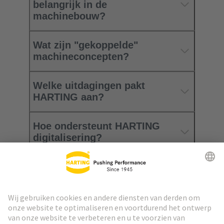
belangrijk in de
machinebouw?
Wat zijn "gekoppelde"
machineconcepten?
Welke uitdagingen pakt
HARTING aan?
Hoe ondersteunt HARTING
digitalisering?
Naar boven