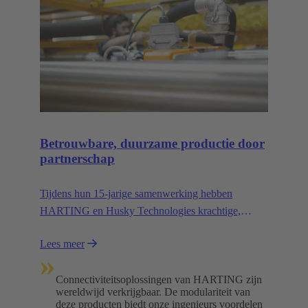
Betrouwbare, duurzame productie door
partnerschap
Tijdens hun 15-jarige samenwerking hebben
HARTING en Husky Technologies krachtige,
ruimtebesparende productiemachines ontwikkeld die
Lees meer
minder afhankelijk zijn van natuurlijke hulpbronnen.
»
Connectiviteitsoplossingen van HARTING zijn
wereldwijd verkrijgbaar. De modulariteit van
deze producten biedt onze ingenieurs voordelen