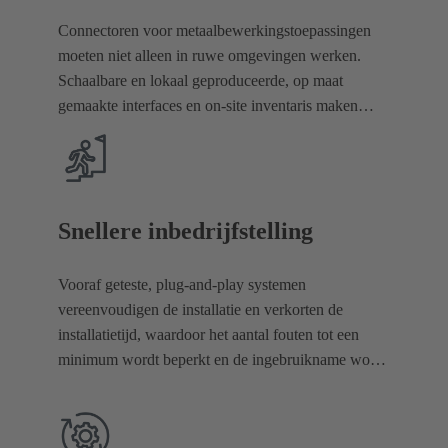
Connectoren voor metaalbewerkingstoepassingen
moeten niet alleen in ruwe omgevingen werken.
Schaalbare en lokaal geproduceerde, op maat
gemaakte interfaces en on-site inventaris maken
snellere levering en betrouwbaardere inkoop
mogelijk.
Snellere inbedrijfstelling
Vooraf geteste, plug-and-play systemen
vereenvoudigen de installatie en verkorten de
installatietijd, waardoor het aantal fouten tot een
minimum wordt beperkt en de ingebruikname wordt
versneld. Ontdek onze kabelassemblageoplossingen
om extra tijd te besparen.