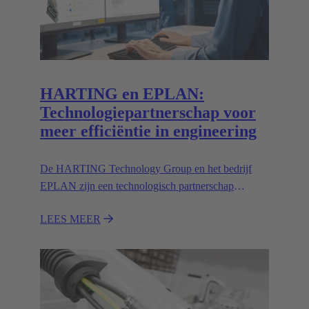
HARTING en EPLAN:
Technologiepartnerschap voor
meer efficiëntie in engineering
De HARTING Technology Group en het bedrijf
EPLAN zijn een technologisch partnerschap
aangegaan dat de efficiëntie in engineering
LEES MEER
aanzienlijk verhoogt.