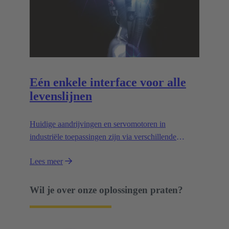
Eén enkele interface voor alle
levenslijnen
Huidige aandrijvingen en servomotoren in
industriële toepassingen zijn via verschillende
interfaces verbonden met de noodzakelijke
Lees meer
levensaders. Gegevens, signalen en stroom worden
elk aangesloten via stekkerverbindingen die
gespecialiseerd zijn voor hun individuele taak - wat
Wil je over onze oplossingen praten?
ruimte kost.