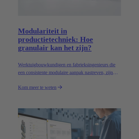
Modulariteit in
productietechniek: Hoe
granulair kan het zijn?
Werktuigbouwkundigen en fabrieksingenieurs die
een consistente modulaire aanpak nastreven, zijn
vaak bijzonder succesvol. Interfaces spelen een
Kom meer te weten
speciale rol in het ontwerp van modulariteit. Dit
artikel trekt conclusies uit de ervaringen van
machinebouwbedrijven die hun producten efficiënt
gemodulariseerd hebben - en ze nu tegen aanzienlijk
lagere kosten en in minder tijd produceren.