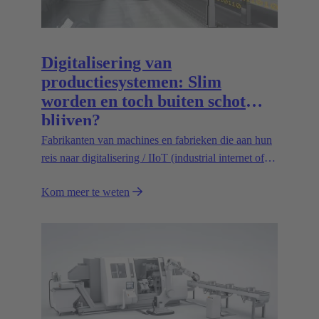
Digitalisering van
productiesystemen: Slim
worden en toch buiten schot
blijven?
Fabrikanten van machines en fabrieken die aan hun
reis naar digitalisering / IIoT (industrial internet of
things) beginnen, weten vaak niet goed hoe ze de
Kom meer te weten
zaken moeten aanpakken - welke stappen eerst
moeten komen, welke kunnen wachten en welke
kunnen volledig overbodig zijn. Dit artikel geeft een
overzicht van de huidige ervaringen van
machinebouwklanten van de HARTING
Technology Group en laat zien hoe dit belangrijke
maar ook enorm veelzijdige onderwerp onder de
knie kan worden gekregen.