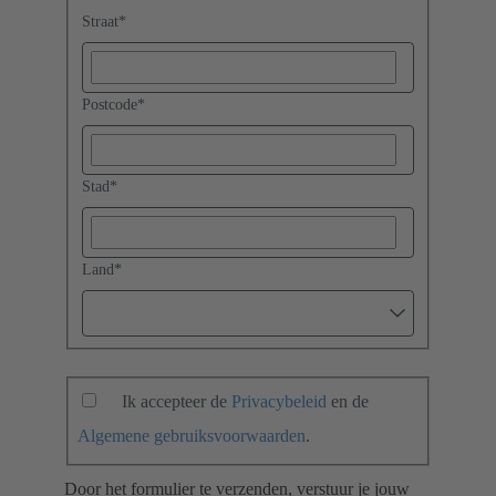
Straat
*
Postcode
*
Stad
*
Land
*
Ik accepteer de
Privacybeleid
en de
Algemene gebruiksvoorwaarden
.
Door het formulier te verzenden, verstuur je jouw