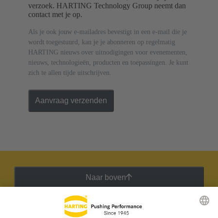
verzoek. HARTING Technology Group neemt dan
contact met je op.
Als je ook jouw e-mailadres bevestigt in een e-mail die je
wordt toegestuurd, kan je je abonneren op regelmatig
HARTING nieuws over uitnodigingen voor evenementen,
nieuws, technologieën, producten en toepassingen. Je kunt
zich te allen tijde uitschrijven.
Aanvraag verzenden
Naar boven