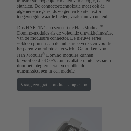
transmissie mogelijk te maken van energie, data en
signalen. De connectortechnologie moet ook de
algemene megatrends volgen en klanten extra
toegevoegde waarde bieden, zoals duurzaamheid.
®
Dus HARTING presenteert de Han-Modular
Domino-modules als de volgende ontwikkelingsfase
van de modulaire connector. De nieuwe series
voldoen primair aan de industriële vereisten voor het
besparen van ruimte en gewicht. Gebruikers van
®
Han-Modular
Domino-modules kunnen
bijvoorbeeld tot 50% aan installatieruimte besparen
door het integreren van verschillende
transmissietypen in een module.
Vraag een gratis product sample aan