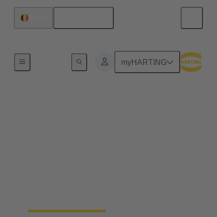
Nederlands
België
Home
myHARTING
Het volgende niveau
van modulaire
industriële connectoren
Het creëren van nieuwe mogelijkheden voor
optimalisatie, inclusief ruimte- en
gewichtsbesparingen tot 50%, leidt tot een verlaging
van de CO2-voetafdruk.