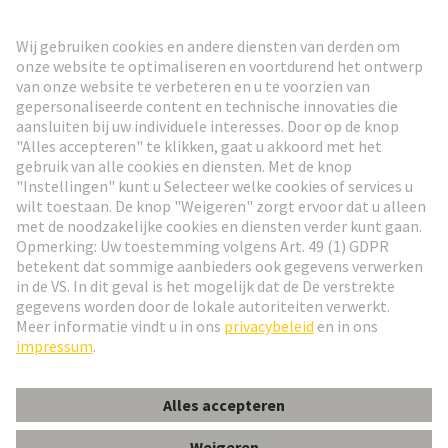
HARTING Nieuwsbrief
Ga naar registratie
Social Media
Nederlands
België
© HARTING Technology Group