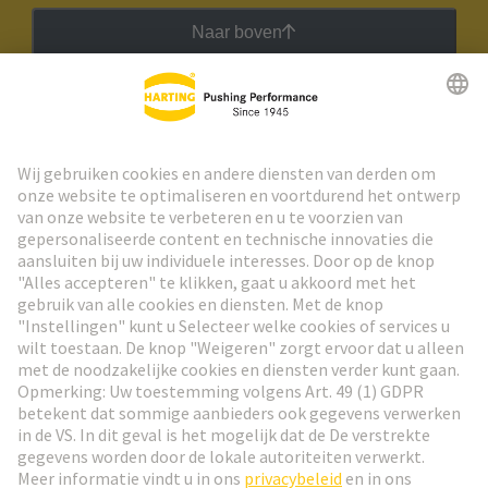
Naar boven
HARTING Nieuwsbrief
Ga naar registratie
Social Media