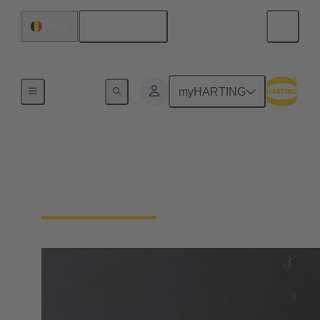
Nederlands
België
Home
myHARTING
Oplossingen voor
draaistelbekabeling