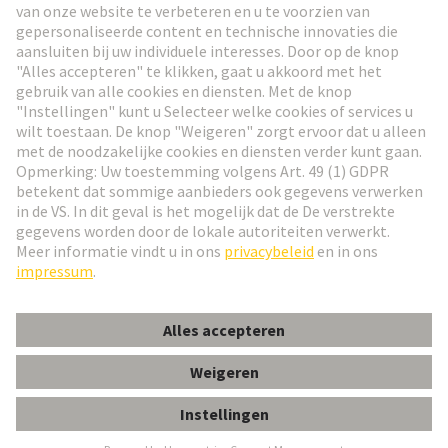
Ga naar registratie
Social Media
Nederlands
België
© HARTING Technology Group
Cookie-instellingen
Afdruk
Privacybeleid
Gebruiksvoorwaarden
Klant informatie
ADAPTER A/B-C-D