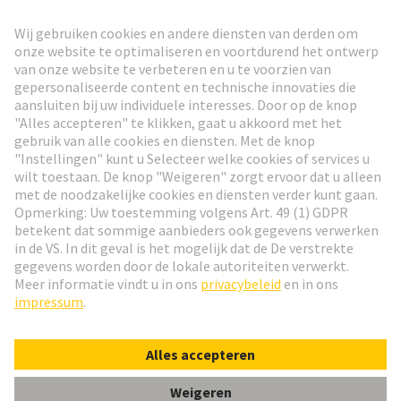
Ga naar registratie
Social Media
Nederlands
België
© HARTING Technology Group