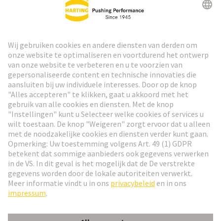
HARTING Nieuwsbrief
Ga naar registratie
Social Media
Nederlands
België