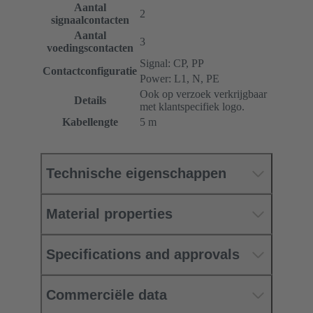
Aantal
2
signaalcontacten
Aantal
3
voedingscontacten
Signal: CP, PP
Contactconfiguratie
Power: L1, N, PE
Ook op verzoek verkrijgbaar
Details
met klantspecifiek logo.
Kabellengte
5 m
Technische eigenschappen
Material properties
Specifications and approvals
Commerciële data