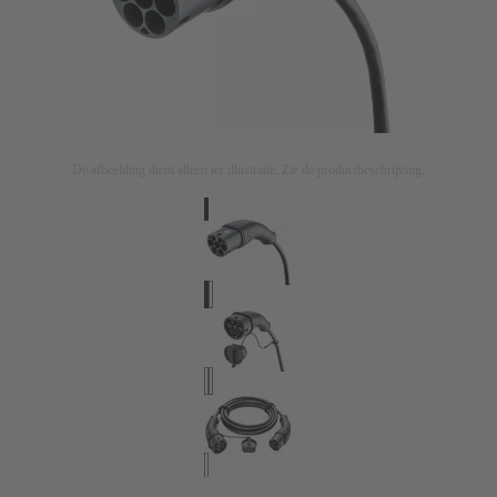
De afbeelding dient alleen ter illustratie. Zie de productbeschrijving.