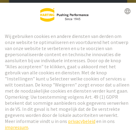
HARTING Nieuwsbrief
Ga naar registratie
Social Media
Nederlands
België