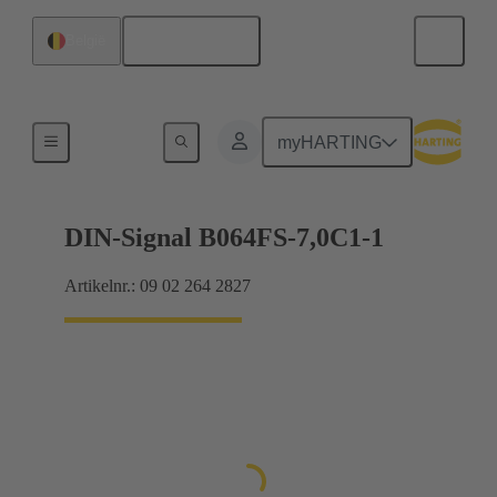
Nederlands
België
Moederbord naar dochterkaart-aansluiting
myHARTING
DIN-Signal B064FS-7,0C1-1
Artikelnr.: 09 02 264 2827