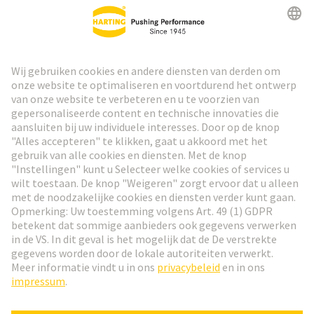
HARTING Nieuwsbrief
Ga naar registratie
Social Media
Nederlands
België