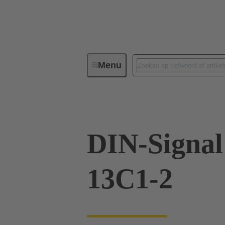
Menu
Serie
Producten
09 02 26
DIN-Signa
13C1-2