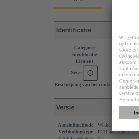
Identificatie
Categorie
Connectors
Identificatie
Type B
Element
Vrouwelijke
Serie
DIN 41612
Beschrijving van het contact
Recht
Versie
Aansluitmethode
Wikkelaansluiting
Verbindingstype
PCB naar kabel
Aantal contacten
64