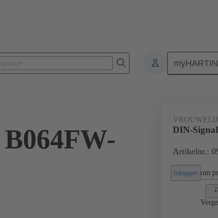
myHARTI
4 6880
VROUWELI
l B064FW-
DIN-Signa
Artikelnr.: 
om pri
Inloggen
Verge