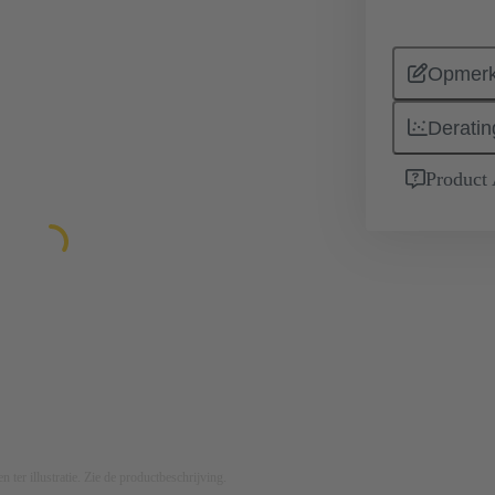
Opmerk
Deratin
Product
n ter illustratie. Zie de productbeschrijving.