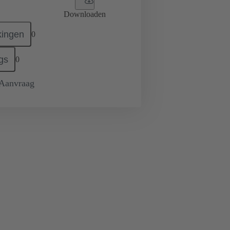
Downloaden
ingen
0
gs
0
 Aanvraag