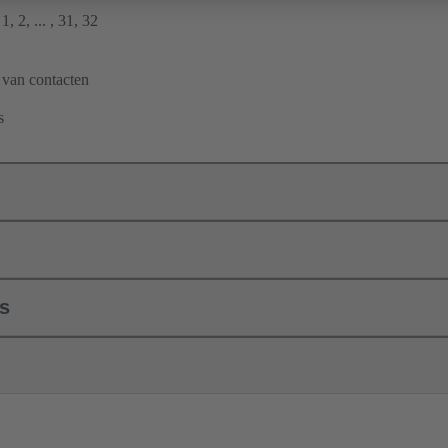
1, 2, ... , 31, 32
 van contacten
s
ls