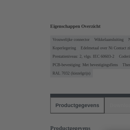
Eigenschappen Overzicht
Vrouwelijke connector
Wikkelaansluiting
N
Koperlegering
Edelmetaal over Ni Contact zi
Prestatieniveau: 2, vlgs. IEC 60603-2
Coderi
PCB-bevestiging: Met bevestigingsflens
Ther
RAL 7032 (kiezelgrijs)
Productgegevens
Downlo
Productgegevens