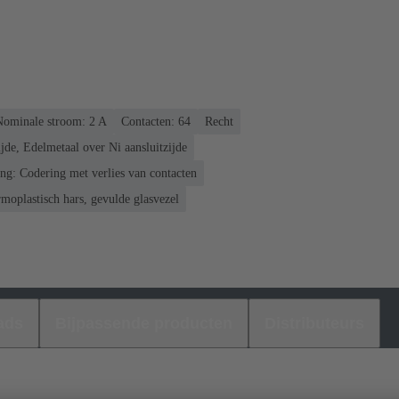
ominale stroom: ‌2 A
Contacten: 64
Recht
jde, Edelmetaal over Ni aansluitzijde
ng: Codering met verlies van contacten
moplastisch hars, gevulde glasvezel
ads
Bijpassende producten
Distributeurs