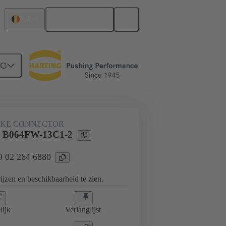
Nederlands
België
NG
JKE CONNECTOR
l B064FW-13C1-2
09 02 264 6880
jzen en beschikbaarheid te zien.
lijk
Verlanglijst