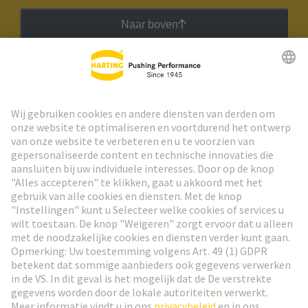
Naar boven
HARTING Nieuwsbrief
Ga naar registratie
Social Media