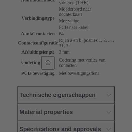
solderen (THR)
Moederbord naar
dochterkaart
Verbindingstype
Mezzanine
PCB naar kabel
Aantal contacten
64
Rijen a en b, posities 1, 2, ... ,
Contactconfiguratie
31, 32
Afsluitingslengte
3 mm
Codering met verlies van
Codering
contacten
PCB-bevestiging
Met bevestigingsflens
Technische eigenschappen
Material properties
Specifications and approvals