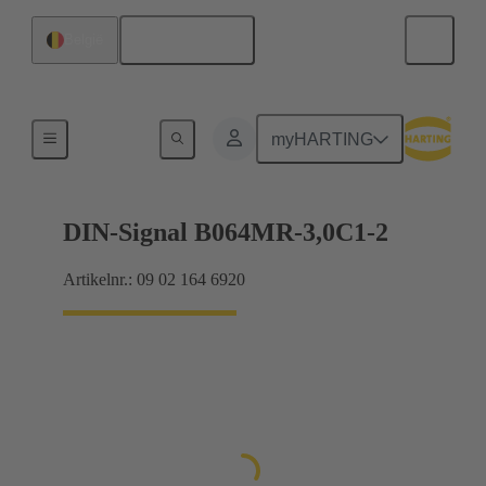
Nederlands
België
Moederbord naar dochterkaart-aansluiting
myHARTING
DIN-Signal B064MR-3,0C1-2
Artikelnr.: 09 02 164 6920