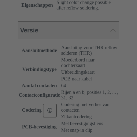
Slight color change possible
Eigenschappen
after reflow soldering.
Versie
Aansluitng voor THR reflow
Aansluitmethode
solderen (THR)
Moederbord naar
dochterkaart
Verbindingstype
Uitbreidingskaart
PCB naar kabel
Aantal contacten
64
Rijen a en b, posities 1, 2, ... ,
Contactconfiguratie
31, 32
Codering met verlies van
contacten
Codering
Zijkantcodering
Met bevestigingsflens
PCB-bevestiging
Met snap-in clip