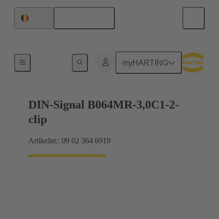
Nederlands
België
Moederbord naar dochterkaart-aansluiting
myHARTING
DIN-Signal B064MR-3,0C1-2-
clip
Artikelnr.: 09 02 364 6919