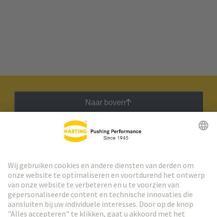
Naar boven
HARTING Nieuwsbrief
Ga naar registratie