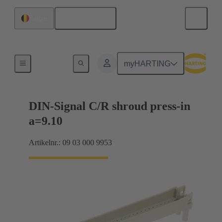
Nederlands
België
Moederbord naar dochterkaart-aansluiting
myHARTING
DIN-Signal C/R shroud press-in
a=9.10
Artikelnr.: 09 03 000 9953