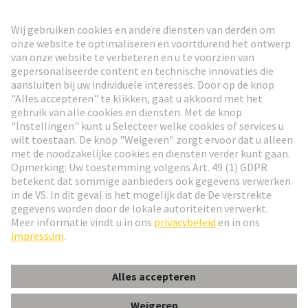
HARTING Nieuwsbrief
Ga naar registratie
Social Media
Nederlands
België
© HARTING Technology Group