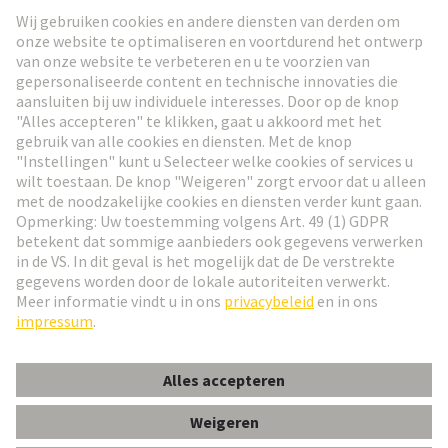
Ga naar registratie
Social Media
Nederlands
België
© HARTING Technology Group
Cookie-instellingen
Afdruk
Privacybeleid
Gebruiksvoorwaarden