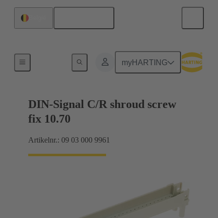
Nederlands
België
Moederbord naar dochterkaart-aansluiting
myHARTING
DIN-Signal C/R shroud screw
fix 10.70
Artikelnr.: 09 03 000 9961