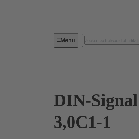
Menu
Connectivity apparaat
PCB-con
09 03 124 2901
DIN-Signa
3,0C1-1