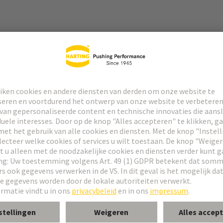
connector
room van speciale contacten: zie datablad van de geselecteerde contact