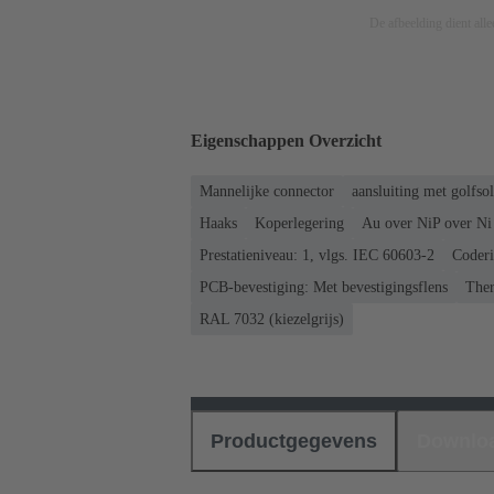
De afbeelding dient allee
Eigenschappen Overzicht
Mannelijke connector
aansluiting met golfso
Haaks
Koperlegering
Au over NiP over Ni 
Prestatieniveau: 1, vlgs. IEC 60603-2
Coderi
PCB-bevestiging: Met bevestigingsflens
Ther
RAL 7032 (kiezelgrijs)
Productgegevens
Downlo