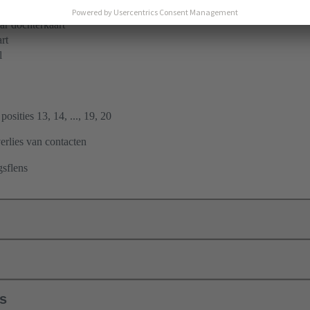
 golfsoldering
r dochterkaart
rt
l
 posities 13, 14, ..., 19, 20
erlies van contacten
gsflens
ls