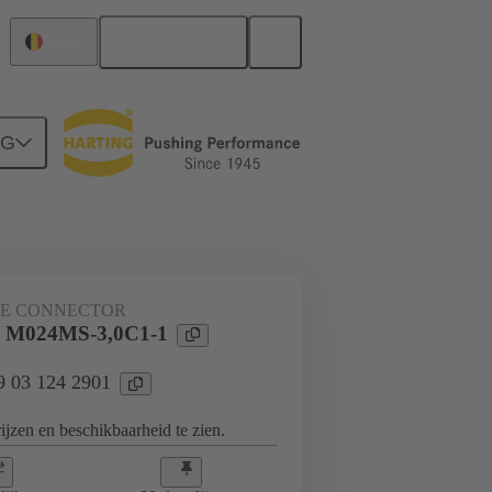
Nederlands
België
NG
derbord naar dochterkaart-aansluiting
KE CONNECTOR
l M024MS-3,0C1-1
09 03 124 2901
jzen en beschikbaarheid te zien.