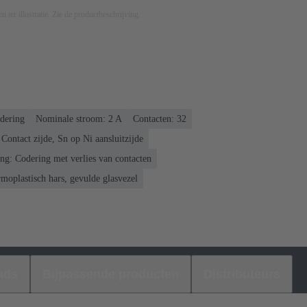
n ter illustratie. Zie de productbeschrijving.
ldering
Nominale stroom: ‌2 A
Contacten: 32
Contact zijde, Sn op Ni aansluitzijde
ng: Codering met verlies van contacten
moplastisch hars, gevulde glasvezel
ads
Bijpassende producten
Distributeurs