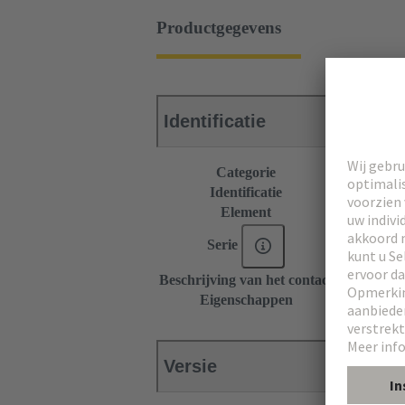
Productgegevens
Identificatie
Categorie
Connectors
Identificatie
Type M
Element
Mannelijke 
Serie
DIN 41612
Beschrijving van het contact
Haaks
Eigenschappen
Nominale st
Versie