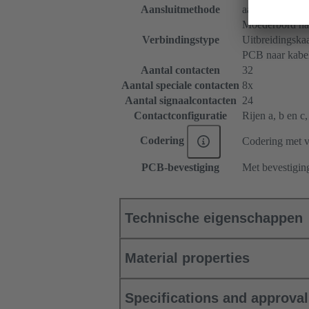
Aansluitmethode
aansluiting met
Moederbord naa
Verbindingstype
Uitbreidingskaa
PCB naar kabe
Aantal contacten
32
Aantal speciale contacten
8x
Aantal signaalcontacten
24
Contactconfiguratie
Rijen a, b en c,
Codering
Codering met v
PCB-bevestiging
Met bevestigin
Technische eigenschappen
Material properties
Specifications and approva