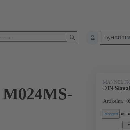
myHARTI
nectoren
Printplaat-naar-printplaat connectoren
Producten
Moe
MANNELIJ
l M024MS-
DIN-Signa
Artikelnr.: 
om pri
Inloggen