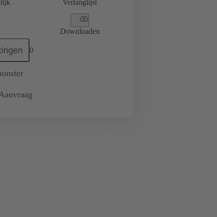
lijk
Verlanglijst
Downloaden
ingen
0
monster
 Aanvraag