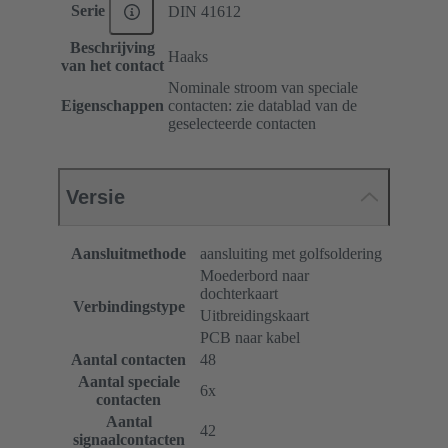
Serie
DIN 41612
Beschrijving
Haaks
van het contact
Nominale stroom van speciale
Eigenschappen
contacten: zie datablad van de
geselecteerde contacten
Versie
Aansluitmethode
aansluiting met golfsoldering
Moederbord naar
dochterkaart
Verbindingstype
Uitbreidingskaart
PCB naar kabel
Aantal contacten
48
Aantal speciale
6x
contacten
Aantal
42
signaalcontacten