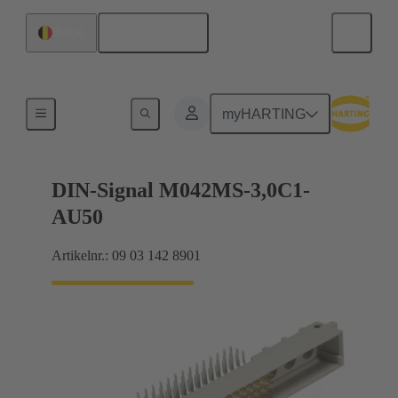
Nederlands
België
Moederbord naar dochterkaart-aansluiting
myHARTING
DIN-Signal M042MS-3,0C1-
AU50
Artikelnr.: 09 03 142 8901