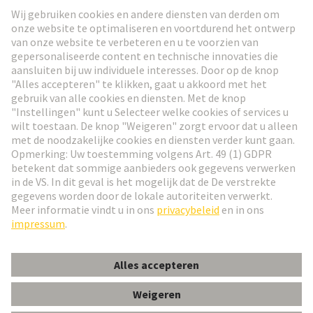
Ga naar registratie
Social Media
Nederlands
België
© HARTING Technology Group
Cookie-instellingen
Afdruk
Privacybeleid
Gebruiksvoorwaarden