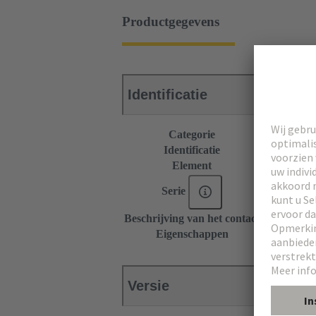
Productgegevens
Identificatie
Categorie
Connectors
Identificatie
Type M
Element
Mannelijke 
Serie
DIN 41612
Beschrijving van het contact
Haaks
Eigenschappen
Nominale st
Versie