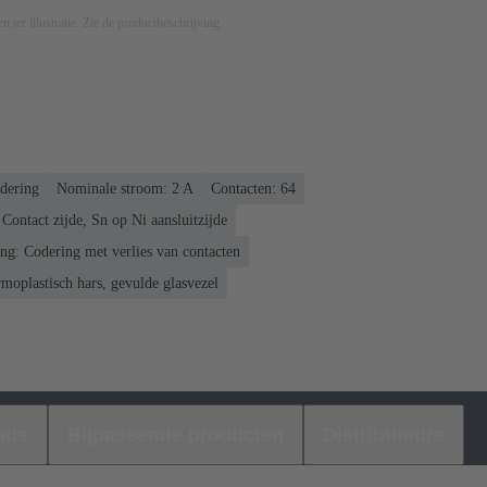
n ter illustratie. Zie de productbeschrijving.
ldering
Nominale stroom: ‌2 A
Contacten: 64
Contact zijde, Sn op Ni aansluitzijde
ng: Codering met verlies van contacten
moplastisch hars, gevulde glasvezel
ads
Bijpassende producten
Distributeurs