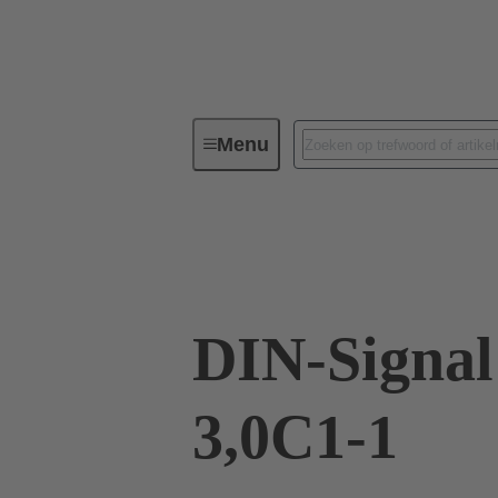
Menu
Connectivity apparaat
PCB-con
09 03 160 2901
DIN-Signa
3,0C1-1