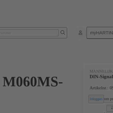
myHARTI
nectoren
Printplaat-naar-printplaat connectoren
Producten
Moe
MANNELIJ
l M060MS-
DIN-Signa
Artikelnr.: 
om pri
Inloggen