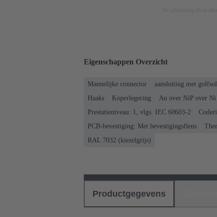
De afbeelding dient allee
Eigenschappen Overzicht
Mannelijke connector
aansluiting met golfso
Haaks
Koperlegering
Au over NiP over Ni 
Prestatieniveau: 1, vlgs. IEC 60603-2
Coderi
PCB-bevestiging: Met bevestigingsflens
Ther
RAL 7032 (kiezelgrijs)
Productgegevens
Downlo