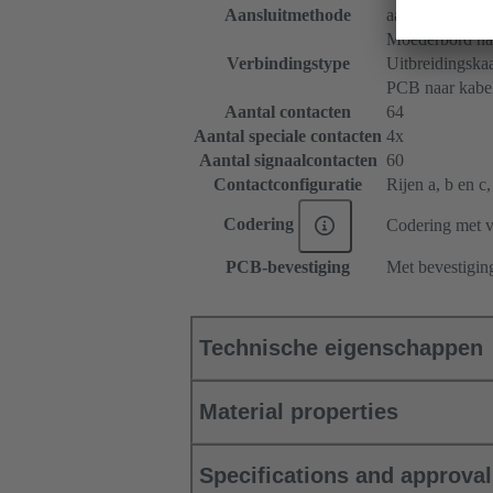
Aansluitmethode
aansluiting met
Moederbord naa
Verbindingstype
Uitbreidingskaa
PCB naar kabe
Aantal contacten
64
Aantal speciale contacten
4x
Aantal signaalcontacten
60
Contactconfiguratie
Rijen a, b en c, 
Codering
Codering met v
PCB-bevestiging
Met bevestigin
Technische eigenschappen
Material properties
Specifications and approva