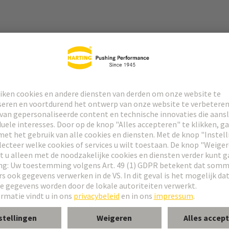
connector
room van speciale contacten: zie datablad van de geselecteerde contact