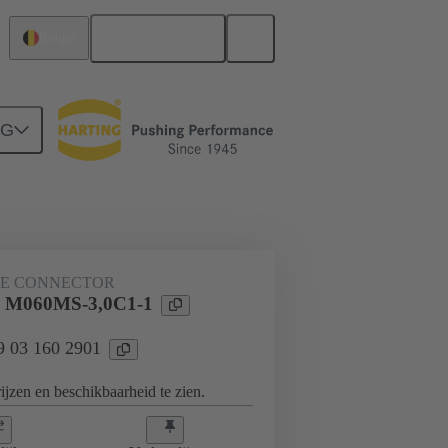
Nederlands
België
NG
derbord naar dochterkaart-aansluiting
KE CONNECTOR
l M060MS-3,0C1-1
09 03 160 2901
jzen en beschikbaarheid te zien.