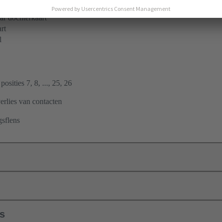
 golfsoldering
r dochterkaart
rt
l
posities 7, 8, ..., 25, 26
erlies van contacten
gsflens
ls