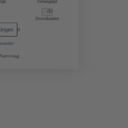
lijk
Verlanglijst
Downloaden
ingen
0
monster
 Aanvraag