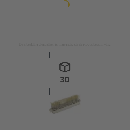
De afbeelding dient alleen ter illustratie. Zie de productbeschrijving.