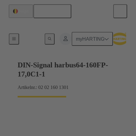
Nederlands
België
Moederbord naar dochterkaart-aansluiting
myHARTING
DIN-Signal harbus64-160FP-
17,0C1-1
Artikelnr.: 02 02 160 1301