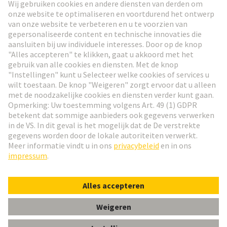
Ga naar registratie
Social Media
Nederlands
België
© HARTING Technology Group
Cookie-instellingen
Afdruk
Privacybeleid
Gebruiksvoorwaarden