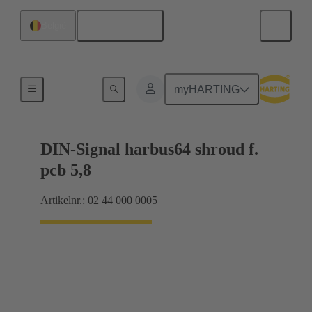
Nederlands
België
Moederbord naar dochterkaart-aansluiting
myHARTING
DIN-Signal harbus64 shroud f.
pcb 5,8
Artikelnr.: 02 44 000 0005