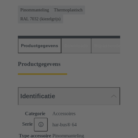
Pinommanteling
Thermoplastisch
RAL 7032 (kiezelgrijs)
Productgegevens
Downloads
Bijpassende produc
Productgegevens
Identificatie
Categorie
Accessoires
Serie
har-bus® 64
Type accessoire
Pinommanteling