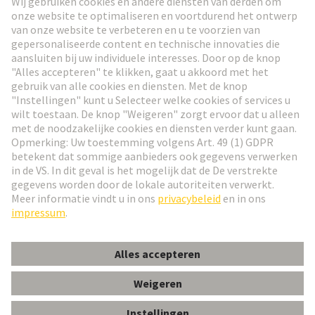
Ga naar registratie
Social Media
Nederlands
België
© HARTING Technology Group
Cookie-instellingen
Afdruk
Privacybeleid
Gebruiksvoorwaarden
Klant informatie