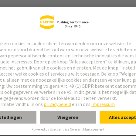
rcontact
tact
 Type M
 Type MH 21+5
 Bauform M 0+2