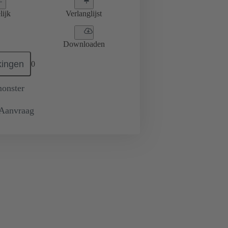
lijk
Verlanglijst
Downloaden
ingen
0
monster
 Aanvraag