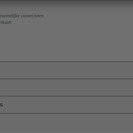
 mannelijke connectoren
rkaart
ls