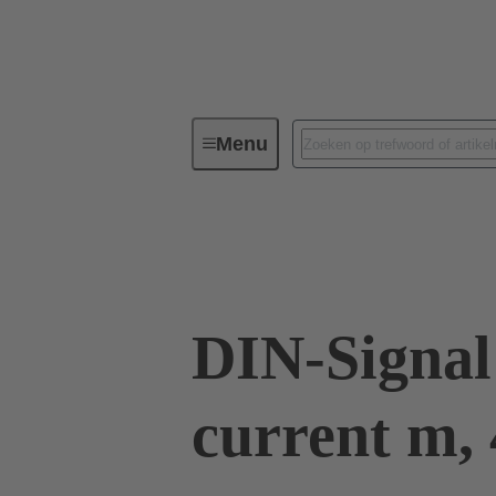
Menu
Connectivity apparaat
PCB-con
09 03 000 6128
DIN-Signal
current m, 