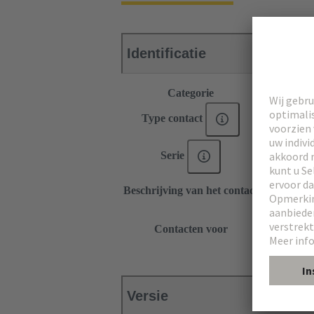
Identificatie
Categorie
Contacten
Type contact
PCB-soldee
Serie
DIN 41612
Haaks
Beschrijving van het contact
Leidend con
DIN 41612
Contacten voor
DIN 41612
DIN 41612
Versie