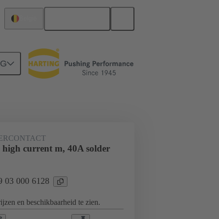
Nederlands
België
NG
derbord naar dochterkaart-aansluiting
ERCONTACT
 high current m, 40A solder
09 03 000 6128
jzen en beschikbaarheid te zien.