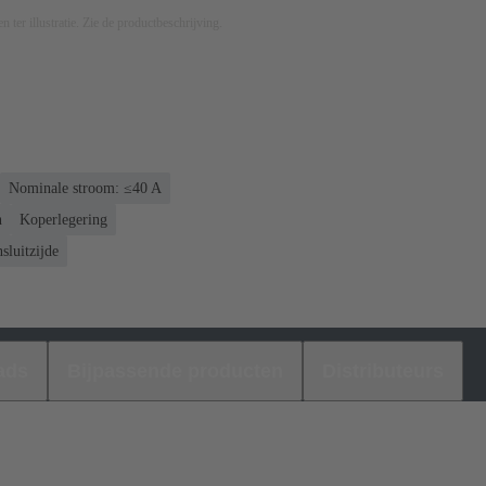
n ter illustratie. Zie de productbeschrijving.
Nominale stroom: ≤40 A
n
Koperlegering
sluitzijde
ads
Bijpassende producten
Distributeurs