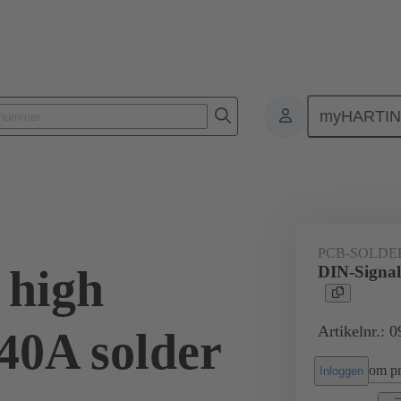
myHARTI
nectoren
Printplaat-naar-printplaat connectoren
Producten
Moe
PCB-SOLDE
 high
DIN-Signal
Artikelnr.: 
40A solder
om pri
Inloggen