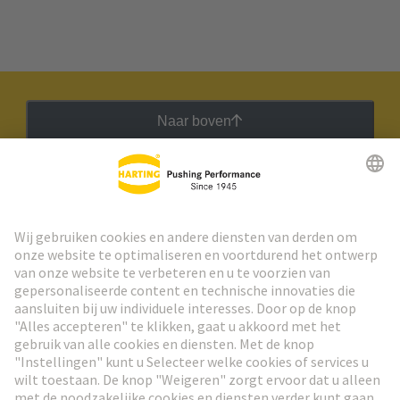
Naar boven
HARTING Nieuwsbrief
Ga naar registratie
Social Media