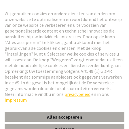
HARTING Nieuwsbrief
Ga naar registratie
Social Media
Nederlands
België
© HARTING Technology Group