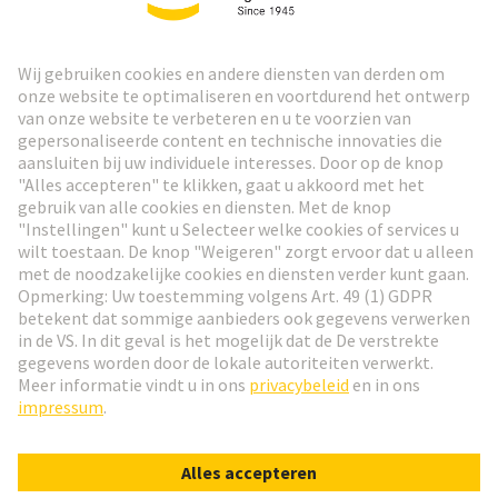
HARTING Nieuwsbrief
Ga naar registratie
Social Media
Nederlands
België
© HARTING Technology Group