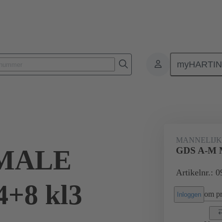
myHARTI
nectoren
Printplaat-naar-printplaat connectoren
Producten
Moe
MANNELIJ
 MALE
GDS A-M 
Artikelnr.: 
4+8 kl3
om pri
Inloggen