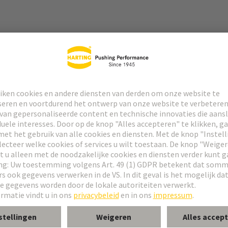
connector
room van speciale contacten: zie datablad van de geselecteerde contact