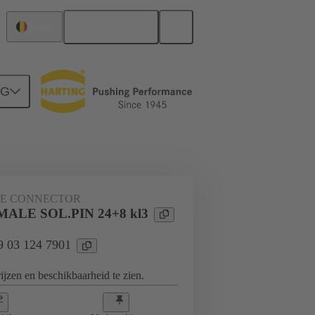
Nederlands
België
NG
derbord naar dochterkaart-aansluiting
KE CONNECTOR
MALE SOL.PIN 24+8 kl3
09 03 124 7901
jzen en beschikbaarheid te zien.