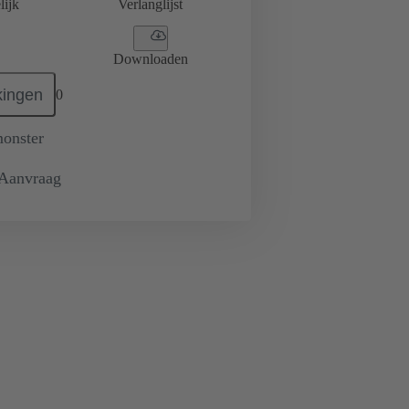
lijk
Verlanglijst
Downloaden
ingen
0
monster
 Aanvraag