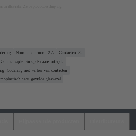
n ter illustratie. Zie de productbeschrijving.
ldering
Nominale stroom: ‌2 A
Contacten: 32
Contact zijde, Sn op Ni aansluitzijde
ng: Codering met verlies van contacten
moplastisch hars, gevulde glasvezel
ads
Bijpassende producten
Distributeurs