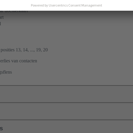
 golfsoldering
r dochterkaart
rt
l
 posities 13, 14, ..., 19, 20
erlies van contacten
gsflens
ls