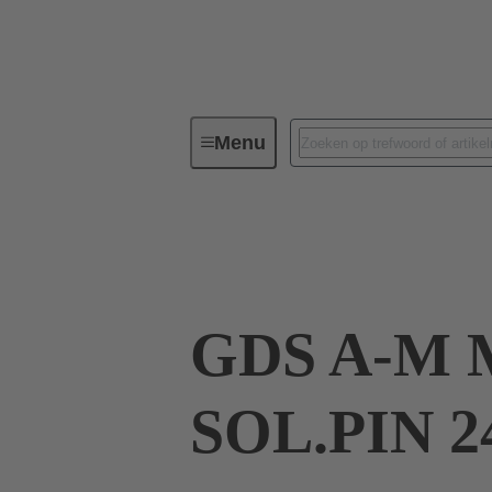
Menu
Connectivity apparaat
PCB-con
09 03 124 7901
GDS A-M
SOL.PIN 2