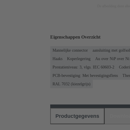
De afbeelding dient allee
Eigenschappen Overzicht
Mannelijke connector
aansluiting met golfso
Haaks
Koperlegering
Au over NiP over Ni 
Prestatieniveau: 3, vlgs. IEC 60603-2
Coderi
PCB-bevestiging: Met bevestigingsflens
Ther
RAL 7032 (kiezelgrijs)
Productgegevens
Downlo