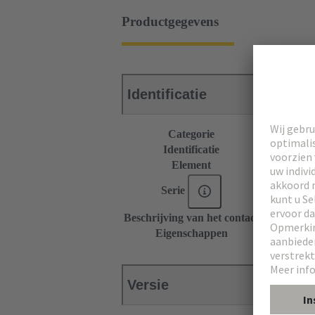
Productgegevens
Identificatie
Categorie
Connectors
Identificatie
Type M
Element
Mannelijke 
Serie
DIN 41612
Beschrijving van het contact
Haaks
Eigenschappen
Nominale st
Versie