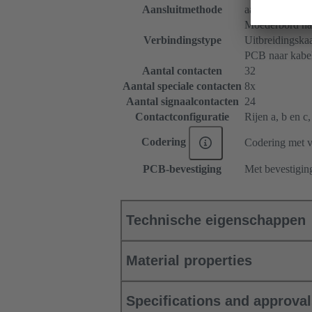
Aansluitmethode
aansluiting met
Moederbord naa
Verbindingstype
Uitbreidingskaa
PCB naar kabe
Aantal contacten
32
Aantal speciale contacten
8x
Aantal signaalcontacten
24
Contactconfiguratie
Rijen a, b en c,
Codering
Codering met v
PCB-bevestiging
Met bevestigin
Technische eigenschappen
Material properties
Specifications and approva