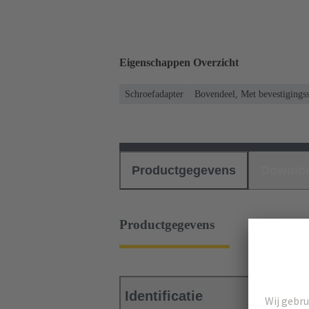
Eigenschappen Overzicht
Schroefadapter
Bovendeel, Met bevestigings
Productgegevens
Downlo
Productgegevens
Identificatie