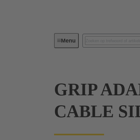
Menu
Industriële connectoren/Han®
GRIP AD
CABLE SI