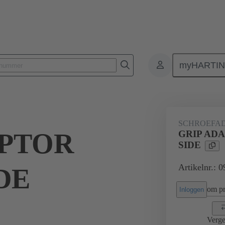
myHARTI
Rechthoekige connectoren
Producten
Accessoires
Afschermings
SCHROEFA
APTOR
GRIP AD
SIDE
Artikelnr.: 
DE
om pri
Inloggen
Verge