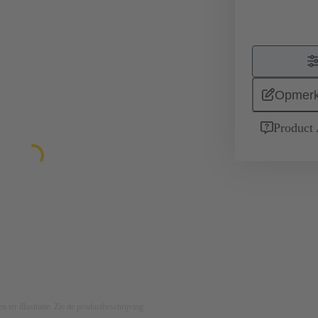
Opmerk
Product
n ter illustratie. Zie de productbeschrijving.