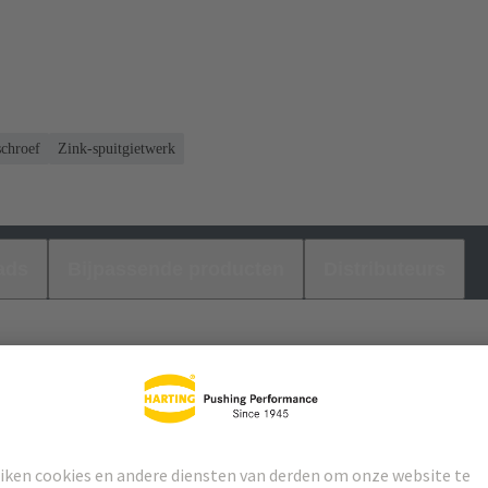
schroef
Zink-spuitgietwerk
ads
Bijpassende producten
Distributeurs