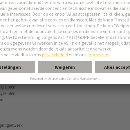
res
dapter
el
stigingsschroef
rm
ngesloten
ngesloten
ngesloten
rm
l
puitgietwerk