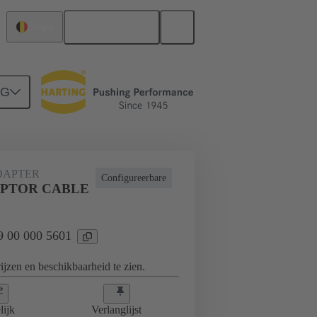
Nederlands
België
NG
frame, grijpframes
09 00 000 5601
DAPTER
Configureerbare
APTOR CABLE
09 00 000 5601
jzen en beschikbaarheid te zien.
lijk
Verlanglijst