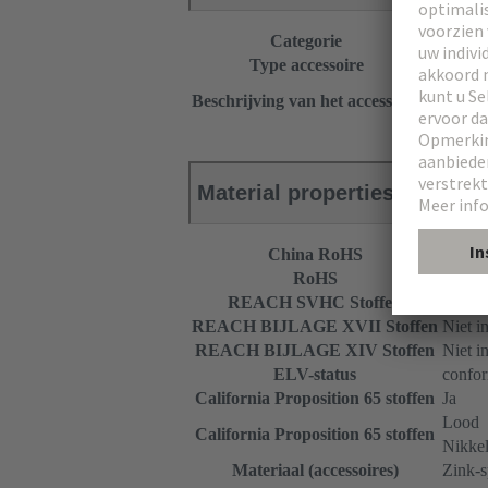
Categorie
Accessoi
Type accessoire
Schroefa
Bovende
Beschrijving van het accessoire
Met beve
Material properties
China RoHS
e
RoHS
confo
REACH SVHC Stoffen
Niet i
REACH BIJLAGE XVII Stoffen
Niet i
REACH BIJLAGE XIV Stoffen
Niet i
ELV-status
confo
California Proposition 65 stoffen
Ja
Lood
California Proposition 65 stoffen
Nikke
Materiaal (accessoires)
Zink-s