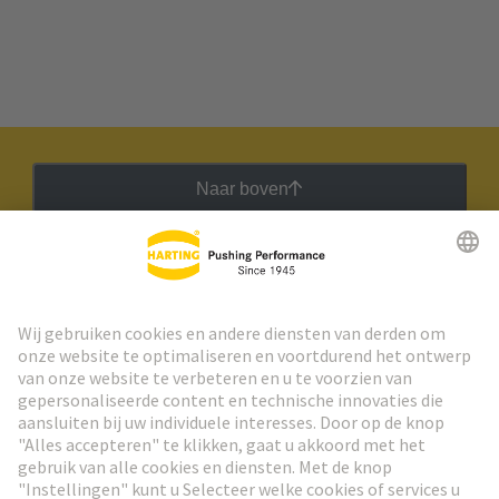
Naar boven
HARTING Nieuwsbrief
Ga naar registratie
Social Media