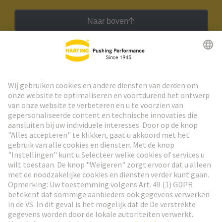
Naar boven
HARTING Nieuwsbrief
Ga naar registratie
Social Media