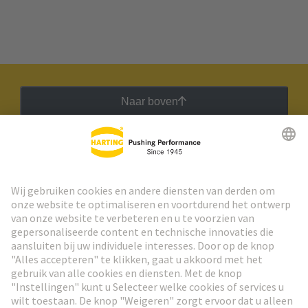
Naar boven
HARTING Nieuwsbrief
Ga naar registratie
Social Media