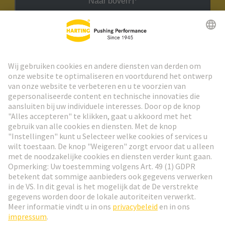
Naar boven
HARTING Nieuwsbrief
Ga naar registratie
Social Media
Nederlands
België