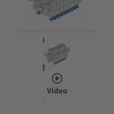
De afbeelding dient alleen ter illustratie. Zie de productbeschrijving.