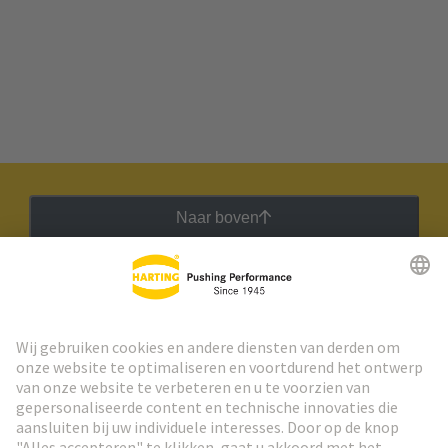
Naar boven
HARTING Nieuwsbrief
Ga naar registratie