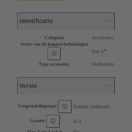
Identificatie
Categorie
Accessoires
Series van de kappen/behuizingen
®
Han A
Type accessoire
Sluithendels
Versie
Vergrendelingstype
Dubbele sluithendel
Grootte
32 A
Han-Easy Lock®
Yes