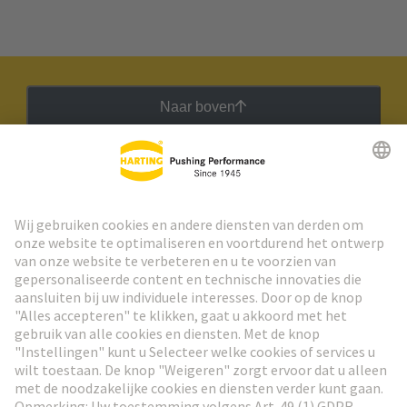
Naar boven
HARTING Nieuwsbrief
Ga naar registratie
Social Media