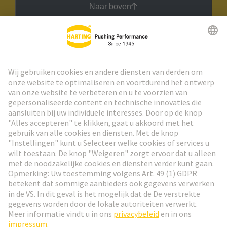
Naar boven
HARTING Nieuwsbrief
Ga naar registratie
Social Media
Nederlands
België