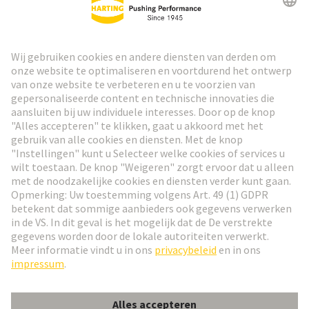
HARTING Nieuwsbrief
Ga naar registratie
Social Media
Nederlands
België